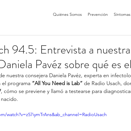
Quiénes Somos
Prevención
Síntomas
h 94.5: Entrevista a nuestra
 Daniela Pavéz sobre qué es
e nuestra consejera Daniela Pavéz, experta en infectolog
n el programa 
“All You Need is Lab”
 de Radio Usach, do
V
, cómo se previene y llamó a testearse para diagnosticar 
 nacido.
com/watch?v=z57iymTrAns&ab_channel=RadioUsach