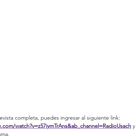
evista completa, puedes ingresar al siguiente link: 
e.com/watch?v=z57iymTrAns&ab_channel=RadioUsach
 y
ama.