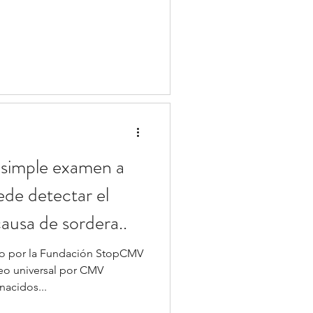
 simple examen a
ede detectar el
ausa de sordera..
do por la Fundación StopCMV
teo universal por CMV
nacidos...