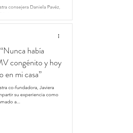
tra consejera Daniela Pavéz,
iátrica, por su entrevista con
 “Nunca había
V congénito y hoy
o en mi casa”
tra co-fundadora, Javiera
mpartir su experiencia como
mado a...