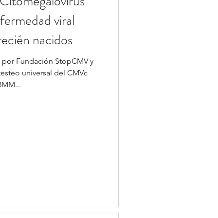
: Citomegalovirus
fermedad viral
 recién nacidos
o por Fundación StopCMV y
 testeo universal del CMVc
8MM...