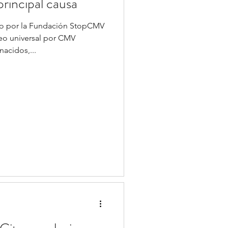
rincipal causa
do por la Fundación StopCMV
teo universal por CMV
acidos,...