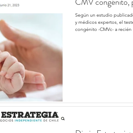
CMV congénito, p
Según un estudio publica
y médicos expertos, el tes
congénito -CMVc- a recién n