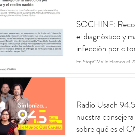
SOCHINF: Recom
el diagnóstico y m
infección por cit
En StopCMV iniciamos el 20
consejera Giannina Izquier
para la publicación del prim
Radio Usach 94.5:
nuestra consejera
sobre qué es el 