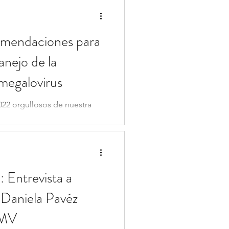
endaciones para
anejo de la
omegalovirus
22 orgullosos de nuestra
do, quien fue fundamental
er...
 Entrevista a
 Daniela Pavéz
CMV