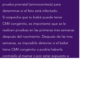
prueba prenatal (amniocentesis) para
determinar si el feto está infectado.
Si sospecha que tu bebé puede tener
CMV congénito, es importante que se le
realicen pruebas en las primeras tres semanas
después del nacimiento. Después de las tres
semanas, es imposible detectar si el bebé
tiene CMV congénito o podría haberla
contraído al mamar o por estar expuesto a
otras personas con el virus.
Si tu bebé tiene citomegalovirus, es probable
que el médico recomiende pruebas adicionales
para revisar los órganos del bebé, como el
hígado y los riñones.
QUÉ REVISARÁ TU MÉDICO